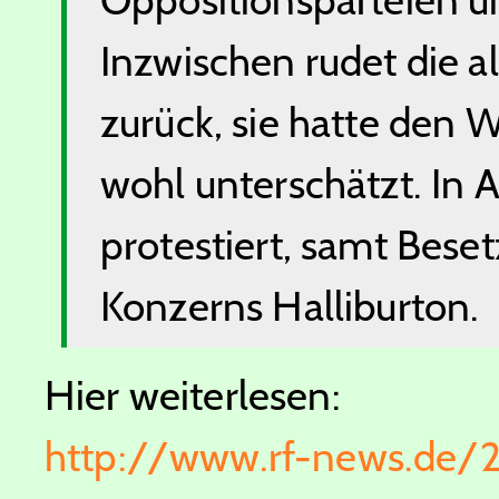
Inzwischen ru
d
et
d
ie a
zurück, sie hatte
d
en W
wohl unterschätzt. In A
protestiert, samt Bese
Konzerns Halliburton.
Hier weiterlesen:
http://www.rf-news.de/2