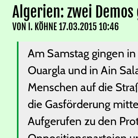
Algerien: zwei Demos
VON
I. KÖHNE
17.03.2015 10:46
Am Samstag gingen i
Ouargla un
d
in Ain Sal
Menschen auf
d
ie Str
d
ie Gasför
d
erung mitte
Aufgerufen zu
d
en Pro
Oppositionsparteien u